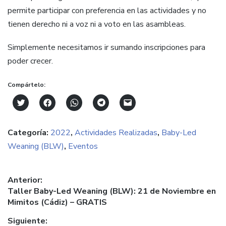
permite participar con preferencia en las actividades y no
tienen derecho ni a voz ni a voto en las asambleas.
Simplemente necesitamos ir sumando inscripciones para
poder crecer.
Compártelo:
Click
Haz
Haz
Haz
Haz
to
clic
clic
clic
clic
share
para
para
para
para
on
compartir
compartir
compartir
enviar
Categoría:
2022
,
Actividades Realizadas
,
Baby-Led
Twitter
en
en
en
un
(Se
Facebook
WhatsApp
Telegram
enlace
Weaning (BLW)
,
Eventos
abre
(Se
(Se
(Se
por
en
abre
abre
abre
correo
una
en
en
en
electrónico
ventana
una
una
una
a
nueva)
ventana
ventana
ventana
un
Navegación
Anterior:
nueva)
nueva)
nueva)
amigo
(Se
Entrada
Taller Baby-Led Weaning (BLW): 21 de Noviembre en
de
abre
anterior:
Mimitos (Cádiz) – GRATIS
en
entradas
una
ventana
Siguiente:
nueva)