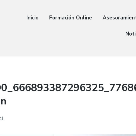
Inicio
Formación Online
Asesoramien
Noti
00_666893387296325_7768
_n
21