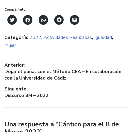
Compártelo:
Click
Haz
Haz
Haz
Haz
to
clic
clic
clic
clic
share
para
para
para
para
on
compartir
compartir
compartir
enviar
Categoría:
2022
,
Actividades Realizadas
,
Igualdad
,
Twitter
en
en
en
un
(Se
Facebook
WhatsApp
Telegram
enlace
Mujer
abre
(Se
(Se
(Se
por
en
abre
abre
abre
correo
una
en
en
en
electrónico
ventana
una
una
una
a
nueva)
ventana
ventana
ventana
un
Navegación
Anterior:
nueva)
nueva)
nueva)
amigo
(Se
Entrada
Dejar el pañal con el Método CEA – En colaboración
de
abre
anterior:
con la Universidad de Cádiz
en
entradas
una
ventana
Siguiente:
nueva)
Entrada
Discurso 8M – 2022
siguiente:
Una respuesta a “Cántico para el 8 de
Marzo 2022”