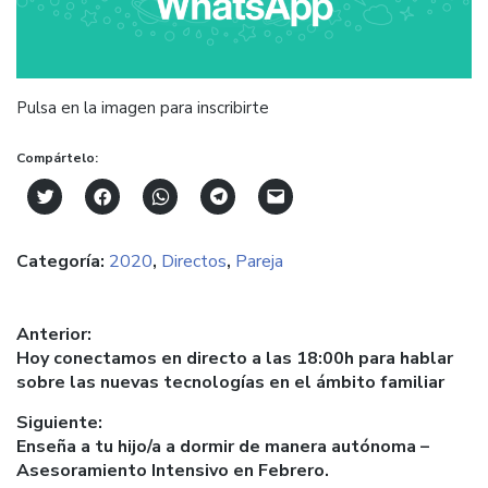
Pulsa en la imagen para inscribirte
Compártelo:
Click
Haz
Haz
Haz
Haz
to
clic
clic
clic
clic
share
para
para
para
para
on
compartir
compartir
compartir
enviar
Categoría:
2020
,
Directos
,
Pareja
Twitter
en
en
en
un
(Se
Facebook
WhatsApp
Telegram
enlace
abre
(Se
(Se
(Se
por
en
abre
abre
abre
correo
una
en
en
en
electrónico
Navegación
Anterior:
ventana
una
una
una
a
nueva)
ventana
ventana
ventana
un
Entrada
Hoy conectamos en directo a las 18:00h para hablar
de
nueva)
nueva)
nueva)
amigo
anterior:
sobre las nuevas tecnologías en el ámbito familiar
(Se
entradas
abre
en
Siguiente:
una
ventana
Entrada
Enseña a tu hijo/a a dormir de manera autónoma –
nueva)
siguiente:
Asesoramiento Intensivo en Febrero.