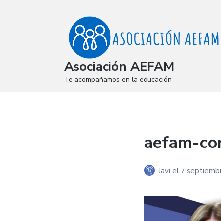
Asociación AEFAM
Te acompañamos en la educación
aefam-con
Javi
el
7 septiemb