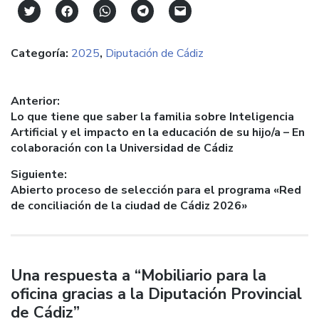
Click
Haz
Haz
Haz
Haz
to
clic
clic
clic
clic
share
para
para
para
para
on
compartir
compartir
compartir
enviar
Categoría:
2025
,
Diputación de Cádiz
Twitter
en
en
en
un
(Se
Facebook
WhatsApp
Telegram
enlace
abre
(Se
(Se
(Se
por
en
abre
abre
abre
correo
una
en
en
en
electrónico
Navegación
Anterior:
ventana
una
una
una
a
nueva)
ventana
ventana
ventana
un
Entrada
Lo que tiene que saber la familia sobre Inteligencia
de
nueva)
nueva)
nueva)
amigo
anterior:
Artificial y el impacto en la educación de su hijo/a – En
(Se
entradas
abre
colaboración con la Universidad de Cádiz
en
una
ventana
Siguiente:
nueva)
Entrada
Abierto proceso de selección para el programa «Red
siguiente:
de conciliación de la ciudad de Cádiz 2026»
Una respuesta a “Mobiliario para la
oficina gracias a la Diputación Provincial
de Cádiz”