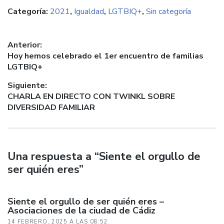
share
para
para
para
para
on
compartir
compartir
compartir
enviar
Categoría:
2021
,
Igualdad
,
LGTBIQ+
,
Sin categoría
Twitter
en
en
en
un
(Se
Facebook
WhatsApp
Telegram
enlace
abre
(Se
(Se
(Se
por
en
abre
abre
abre
correo
una
en
en
en
electrónico
Navegación
Anterior:
ventana
una
una
una
a
nueva)
ventana
ventana
ventana
un
Entrada
Hoy hemos celebrado el 1er encuentro de familias
de
nueva)
nueva)
nueva)
amigo
anterior:
LGTBIQ+
(Se
entradas
abre
en
Siguiente:
una
ventana
Entrada
CHARLA EN DIRECTO CON TWINKL SOBRE
nueva)
siguiente:
DIVERSIDAD FAMILIAR
Una respuesta a “Siente el orgullo de
ser quién eres”
Siente el orgullo de ser quién eres –
Asociaciones de la ciudad de Cádiz
14 FEBRERO, 2025 A LAS 08:52