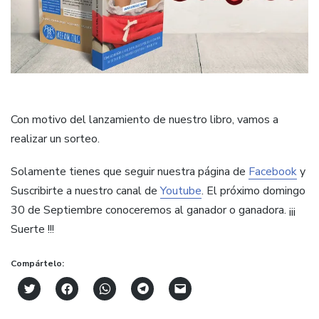
Con motivo del lanzamiento de nuestro libro, vamos a
realizar un sorteo.
Solamente tienes que seguir nuestra página de
Facebook
y
Suscribirte a nuestro canal de
Youtube
. El próximo domingo
30 de Septiembre conoceremos al ganador o ganadora. ¡¡¡
Suerte !!!
Compártelo:
Click
Haz
Haz
Haz
Haz
to
clic
clic
clic
clic
share
para
para
para
para