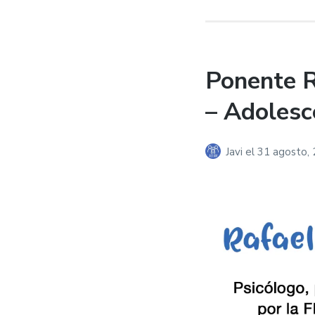
Ponente R
– Adolesce
Javi
el
31 agosto,