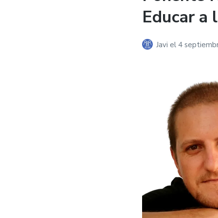
Educar a 
Javi
el
4 septiemb