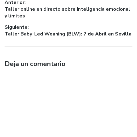
una
en
en
en
electrónico
Navegación
Anterior:
ventana
una
una
una
a
nueva)
ventana
ventana
ventana
un
Entrada
Taller online en directo sobre inteligencia emocional
de
nueva)
nueva)
nueva)
amigo
anterior:
y límites
(Se
entradas
abre
en
Siguiente:
una
ventana
Entrada
Taller Baby-Led Weaning (BLW): 7 de Abril en Sevilla
nueva)
siguiente:
Deja un comentario