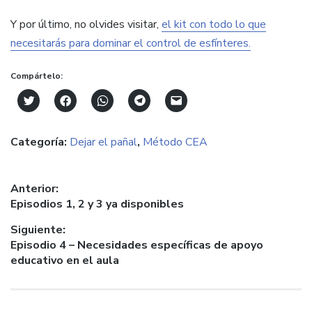
Y por último, no olvides visitar,
el kit con todo lo que
necesitarás para dominar el control de esfínteres.
Compártelo:
Click
Haz
Haz
Haz
Haz
to
clic
clic
clic
clic
share
para
para
para
para
on
compartir
compartir
compartir
enviar
Categoría:
Dejar el pañal
,
Método CEA
Twitter
en
en
en
un
(Se
Facebook
WhatsApp
Telegram
enlace
abre
(Se
(Se
(Se
por
en
abre
abre
abre
correo
una
en
en
en
electrónico
Navegación
Anterior:
ventana
una
una
una
a
nueva)
ventana
ventana
ventana
un
Entrada
Episodios 1, 2 y 3 ya disponibles
de
nueva)
nueva)
nueva)
amigo
anterior:
(Se
entradas
Siguiente:
abre
en
Entrada
Episodio 4 – Necesidades específicas de apoyo
una
ventana
siguiente:
educativo en el aula
nueva)