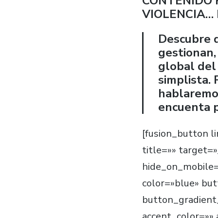
CONTENIDO 
VIOLENCIA…
Descubre q
gestionan,
global del
simplista.
hablaremos
encuenta p
[fusion_button l
title=»» target=
hide_on_mobile=»s
color=»blue» bu
button_gradient
accent_color=»»