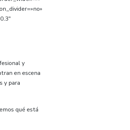
con_divider=»no»
0.3″
fesional y
ntran en escena
s y para
remos qué está