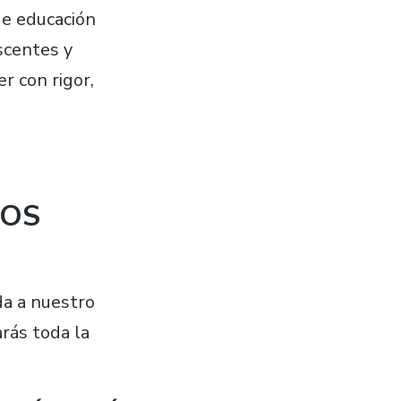
de educación
scentes y
r con rigor,
LOS
da a nuestro
rás toda la