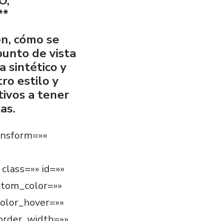
O,
**
en, cómo se
punto de vista
a sintético y
ro estilo y
tivos a tener
as.
ransform=»»
»
 class=»» id=»»
ttom_color=»»
olor_hover=»»
border_width=»»