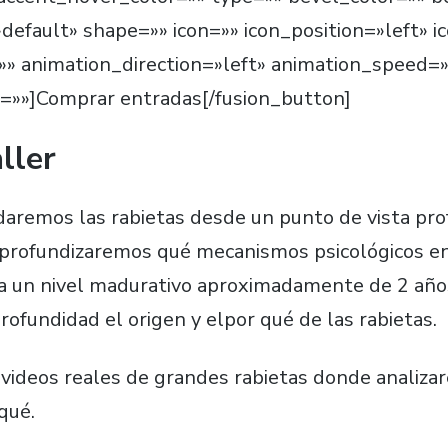
»default» shape=»» icon=»» icon_position=»left» i
» animation_direction=»left» animation_speed=»
t=»»]Comprar entradas[/fusion_button]
ller
rdaremos las rabietas desde un punto de vista pro
r, profundizaremos qué mecanismos psicológicos e
a un nivel madurativo aproximadamente de 2 año
ofundidad el origen y elpor qué de las rabietas.
ideos reales de grandes rabietas donde analiza
qué.