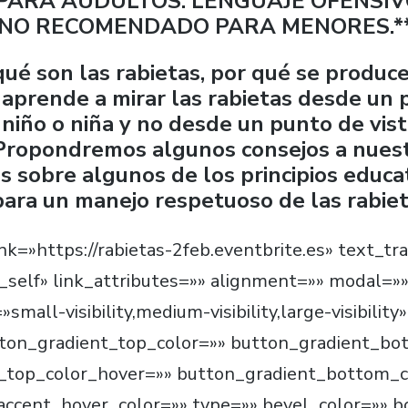
PARA AUDULTOS: LENGUAJE OFENSIV
 NO RECOMENDADO PARA MENORES.*
ué son las rabietas, por qué se produc
 aprende a mirar las rabietas desde un 
 niño o niña y no desde un punto de vist
 Propondremos algunos consejos a nuest
 sobre algunos de los principios educa
ara un manejo respetuoso de las rabiet
ink=»https://rabietas-2feb.eventbrite.es» text_t
»_self» link_attributes=»» alignment=»» modal=»
mall-visibility,medium-visibility,large-visibility»
tton_gradient_top_color=»» button_gradient_bo
_top_color_hover=»» button_gradient_bottom_c
 accent_hover_color=»» type=»» bevel_color=»» 