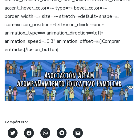
accent_hover_color=»» type=»» bevel_color=»»
border_width=»» size=»» stretch=»default» shape=»»
icon=»» icon_position=»left» icon_divider=»no»
animation_type=»» animation_direction=»left»
animation_speed=»0.3″ animation_offset=»»]Comprar
entradas[/fusion_button]
Compártelo:
Click
Haz
Haz
Haz
Haz