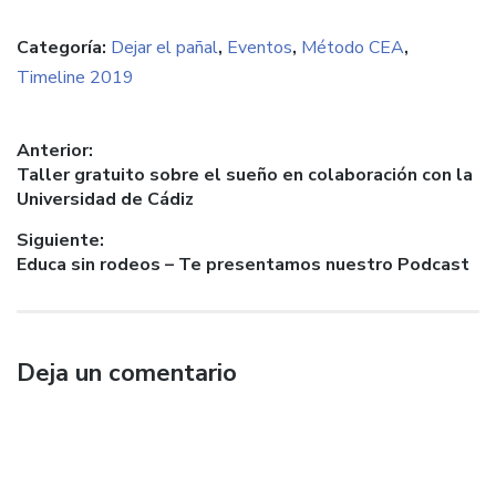
to
clic
clic
clic
clic
share
para
para
para
para
on
compartir
compartir
compartir
enviar
Categoría:
Dejar el pañal
,
Eventos
,
Método CEA
,
Twitter
en
en
en
un
(Se
Facebook
WhatsApp
Telegram
enlace
Timeline 2019
abre
(Se
(Se
(Se
por
en
abre
abre
abre
correo
una
en
en
en
electrónico
ventana
una
una
una
a
nueva)
ventana
ventana
ventana
un
Navegación
Anterior:
nueva)
nueva)
nueva)
amigo
(Se
Entrada
Taller gratuito sobre el sueño en colaboración con la
de
abre
anterior:
Universidad de Cádiz
en
entradas
una
ventana
Siguiente:
nueva)
Entrada
Educa sin rodeos – Te presentamos nuestro Podcast
siguiente:
Deja un comentario