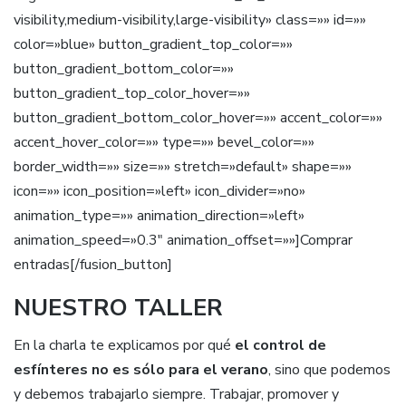
visibility,medium-visibility,large-visibility» class=»» id=»»
color=»blue» button_gradient_top_color=»»
button_gradient_bottom_color=»»
button_gradient_top_color_hover=»»
button_gradient_bottom_color_hover=»» accent_color=»»
accent_hover_color=»» type=»» bevel_color=»»
border_width=»» size=»» stretch=»default» shape=»»
icon=»» icon_position=»left» icon_divider=»no»
animation_type=»» animation_direction=»left»
animation_speed=»0.3″ animation_offset=»»]Comprar
entradas[/fusion_button]
NUESTRO TALLER
En la charla te explicamos por qué
el control de
esfínteres no es sólo para el verano
, sino que podemos
y debemos trabajarlo siempre. Trabajar, promover y