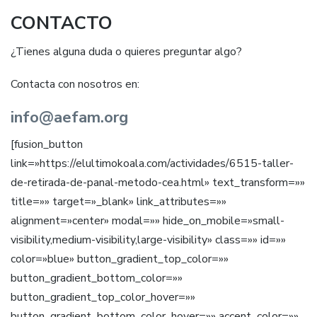
CONTACTO
¿Tienes alguna duda o quieres preguntar algo?
Contacta con nosotros en:
info@aefam.org
[fusion_button
link=»https://elultimokoala.com/actividades/6515-taller-
de-retirada-de-panal-metodo-cea.html» text_transform=»»
title=»» target=»_blank» link_attributes=»»
alignment=»center» modal=»» hide_on_mobile=»small-
visibility,medium-visibility,large-visibility» class=»» id=»»
color=»blue» button_gradient_top_color=»»
button_gradient_bottom_color=»»
button_gradient_top_color_hover=»»
button_gradient_bottom_color_hover=»» accent_color=»»