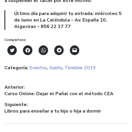
a suspender el taller por este motivo.
Último día para adquirir tu entrada: miércoles 5
de Junio en La Caléndula – Av. España 10,
Algeciras – 856 22 37 77
Compártelo:
Click
Haz
Haz
Haz
Haz
to
clic
clic
clic
clic
share
para
para
para
para
on
compartir
compartir
compartir
enviar
Categoría:
Eventos
,
Sueño
,
Timeline 2019
Twitter
en
en
en
un
(Se
Facebook
WhatsApp
Telegram
enlace
abre
(Se
(Se
(Se
por
en
abre
abre
abre
correo
una
en
en
en
electrónico
Navegación
Anterior:
ventana
una
una
una
a
nueva)
ventana
ventana
ventana
un
Entrada
Curso Online: Dejar el Pañal con el método CEA
de
nueva)
nueva)
nueva)
amigo
anterior:
(Se
entradas
Siguiente:
abre
en
Entrada
Libros para enseñar a tu hijo o hija a dormir
una
ventana
siguiente:
nueva)